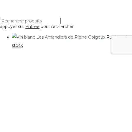
Dôme
Pinot Noir
Sans sulfites
Syrah
Vegan
Vieilles vignes
appuyer sur
Entrée
pour rechercher
Les Amandiers Blanc
13,50
€
Choix des options
La Frondeuse Blanc
16,60
€
Choix des options