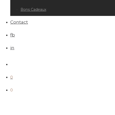
Bons Cadeaux
Contact
fb
in
0
0