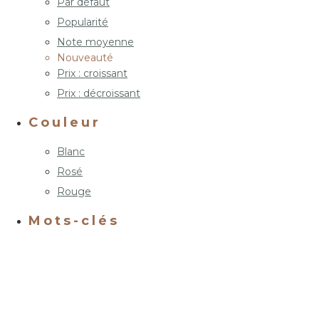
Par défaut
Popularité
Note moyenne
Nouveauté
Prix : croissant
Prix : décroissant
Couleur
Blanc
Rosé
Rouge
Mots-clés
AOP Côtes d'Auvergne
Gamay
IGP Puy de
Chardonnay